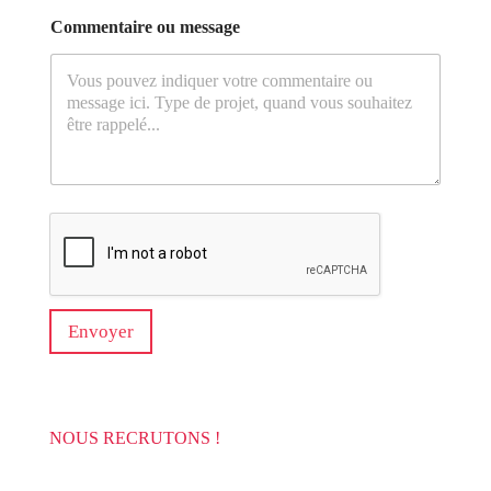
s
Commentaire ou message
e
l
e
c
t
e
d
Envoyer
NOUS RECRUTONS !