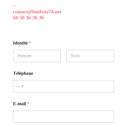
–
contact@batibois74.net
04 50 36 36 36
Identité
*
Prénom
Nom
Téléphone
N
o
c
o
E-mail
*
u
n
t
r
y